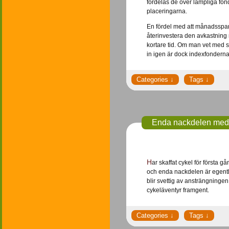
fördelas de över lämpliga fond
placeringarna.
En fördel med att månadsspara 
återinvestera den avkastning 
kortare tid. Om man vet med s
in igen är dock indexfonderna i
Enda nackdelen med at
Har skaffat cykel för första gången på 10 år och använder den nu till och från jobbet. Det är riktigt kul tycker jag
och enda nackdelen är egentl
blir svettig av ansträngning
cykeläventyr framgent.