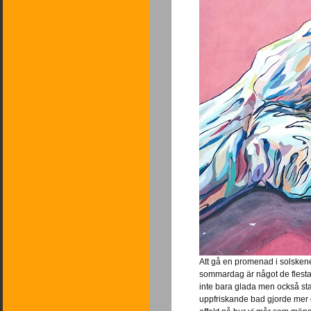
Att gå en promenad i solsken
sommardag är något de flesta
inte bara glada men också star
uppfriskande bad gjorde mer 