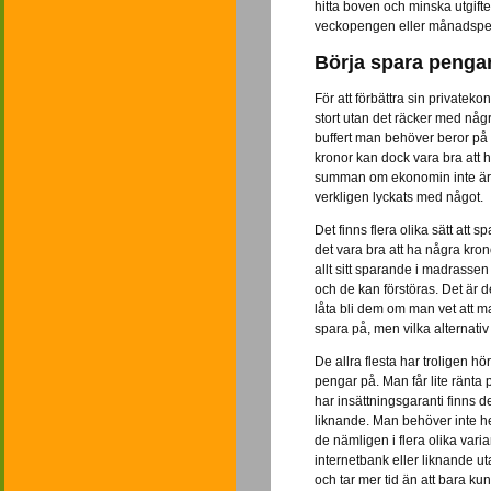
hitta boven och minska utgifte
veckopengen eller månadspengen
Börja spara penga
För att förbättra sin privatek
stort utan det räcker med någr
buffert man behöver beror på 
kronor kan dock vara bra att h
summan om ekonomin inte är 
verkligen lyckats med något.
Det finns flera olika sätt att 
det vara bra att ha några kro
allt sitt sparande i madrasse
och de kan förstöras. Det är 
låta bli dem om man vet att ma
spara på, men vilka alternativ
De allra flesta har troligen hö
pengar på. Man får lite ränta
har insättningsgaranti finns d
liknande. Man behöver inte hel
de nämligen i flera olika var
internetbank eller liknande uta
och tar mer tid än att bara ku