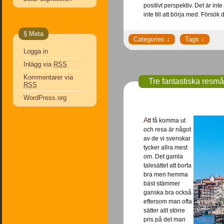
positivt perspektiv. Det är int
inte till att börja med. Försök 
§ Meta
Logga in
Inlägg via
RSS
Kommentarer via
Tre fantastiska resmå
RSS
WordPress.org
Att få komma ut
och resa är något
av de vi svenskar
tycker allra mest
om. Det gamla
talesättet att borta
bra men hemma
bäst stämmer
ganska bra också
eftersom man ofta
sätter allt större
pris på det man