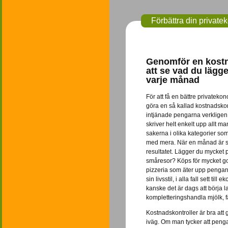
Förbättra din privat
Genomför en kostn
att se vad du lägg
varje månad
För att få en bättre privatekon
göra en så kallad kostnadskont
intjänade pengarna verkligen 
skriver helt enkelt upp allt m
sakerna i olika kategorier som
med mera. När en månad är sl
resultatet. Lägger du mycket p
småresor? Köps för mycket god
pizzeria som äter upp pengarn
sin livsstil, i alla fall sett 
kanske det är dags att börja l
kompletteringshandla mjölk, f
Kostnadskontroller är bra att
iväg. Om man tycker att pengar