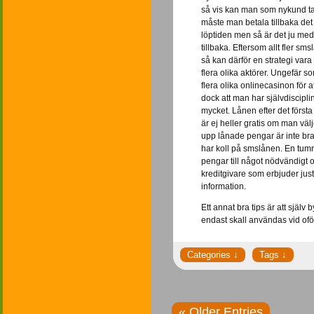
så vis kan man som nykund ta e
måste man betala tillbaka de
löptiden men så är det ju med
tillbaka. Eftersom allt fler sms
så kan därför en strategi vara
flera olika aktörer. Ungefär s
flera olika onlinecasinon för a
dock att man har självdisciplin
mycket. Lånen efter det första
är ej heller gratis om man välj
upp lånade pengar är inte bra
har koll på smslånen. En tumr
pengar till något nödvändigt o
kreditgivare som erbjuder just
information.
Ett annat bra tips är att sjä
endast skall användas vid oför
« Older Entries