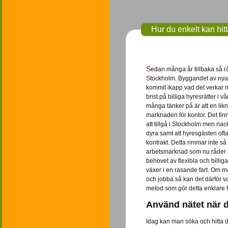
Hur du enkelt kan hit
Sedan många år tillbaka så råder bostadsbrist i
Stockholm. Byggandet av nya 
kommit ikapp vad det verkar m
brist på billiga hyresrätter i 
många tänker på är att en lik
marknaden för kontor. Det fin
att tillgå i Stockholm men nack
dyra samt att hyresgästen ofta
kontrakt. Detta rimmar inte s
arbetsmarknad som nu råder i
behovet av flexibla och billiga
växer i en rasande fart. Om ma
och jobba så kan det därför va
metod som gör detta enklare f
Använd nätet när 
Idag kan man söka och hitta