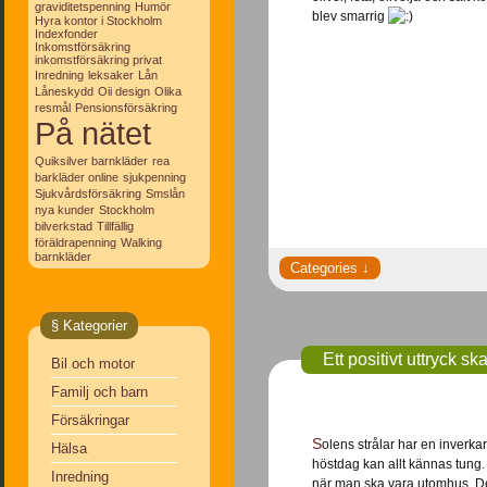
graviditetspenning
Humör
blev smarrig
Hyra kontor i Stockholm
Indexfonder
Inkomstförsäkring
inkomstförsäkring privat
Inredning
leksaker
Lån
Låneskydd
Oii design
Olika
resmål
Pensionsförsäkring
På nätet
Quiksilver barnkläder
rea
barkläder online
sjukpenning
Sjukvårdsförsäkring
Smslån
nya kunder
Stockholm
bilverkstad
Tillfällig
föräldrapenning
Walking
barnkläder
§ Kategorier
Ett positivt uttryck s
Bil och motor
Familj och barn
Försäkringar
Solens strålar har en inverkar på hur vi mår eftersom vädret styr vårt humör till stor del. En grå och regnig
Hälsa
höstdag kan allt kännas tung.
Inredning
när man ska vara utomhus. Det 