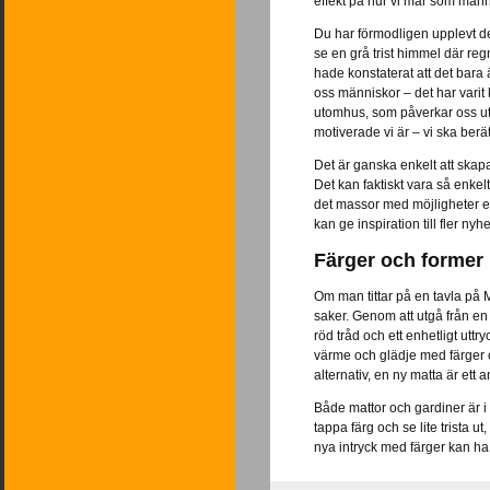
effekt på hur vi mår som männis
Du har förmodligen upplevt de
se en grå trist himmel där re
hade konstaterat att det bara 
oss människor – det har varit
utomhus, som påverkar oss uta
motiverade vi är – vi ska berät
Det är ganska enkelt att skapa 
Det kan faktiskt vara så enkel
det massor med möjligheter ex
kan ge inspiration till fler nyhe
Färger och former
Om man tittar på en tavla på My
saker. Genom att utgå från en
röd tråd och ett enhetligt uttr
värme och glädje med färger oc
alternativ, en ny matta är ett 
Både mattor och gardiner är i d
tappa färg och se lite trista 
nya intryck med färger kan ha e