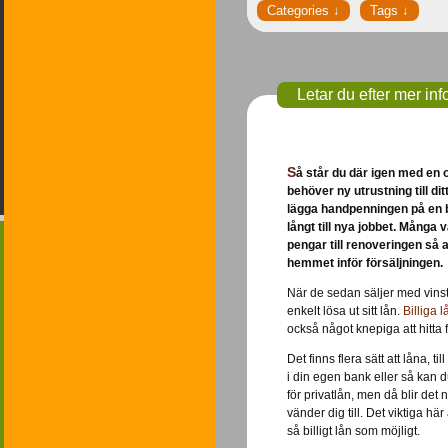
Letar du efter mer inf
Så står du där igen med en oväntad utgift, du
behöver ny utrustning till dit
lägga handpenningen på en b
långt till nya jobbet. Många vä
pengar till renoveringen så 
hemmet inför försäljningen.
När de sedan säljer med vins
enkelt lösa ut sitt lån.
Billiga l
också något knepiga att hitta fr
Det finns flera sätt att låna, ti
i din egen bank eller så kan d
för privatlån, men då blir det
vänder dig till. Det viktiga hä
så billigt lån som möjligt.