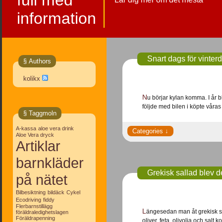
full med
information
Snart dags för vinter
§ Authors
kolikx
Nu börjar kylan komma. I år blir det dubbdäck för första gången, har alltid kört dubbfritt tidigare, men dubbdäck
följde med bilen i köpte våra
§ Taggmoln
A-kassa
aloe vera drink
Aloe Vera dryck
Artiklar
barnkläder
Grekisk sallad blev de
på nätet
Bilbesiktning
bildäck
Cykel
Ecodriving
fiddy
Flerbarnstillägg
Längesedan man åt grekisk sallad. Hitta ett recept på nätet och sagt och gjort. Med tomat, paprika, gurka,
föräldraledighetslagen
Föräldrapenning
oliver, feta, olivolja och salt