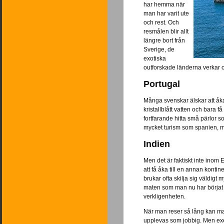
har hemma när
man har varit ute
och rest. Och
resmålen blir allt
längre bort från
Sverige, de
exotiska
outforskade länderna verkar on
Portugal
Många svenskar älskar att åka
kristallblått vatten och bara 
fortfarande hitta små pärlor so
mycket turism som spanien, me
Indien
Men det är faktiskt inte inom E
att få åka till en annan kontin
brukar ofta skilja sig väldigt
maten som man nu har börjat sma
verkligenheten.
När man reser så lång kan man
upplevas som jobbig. Men e