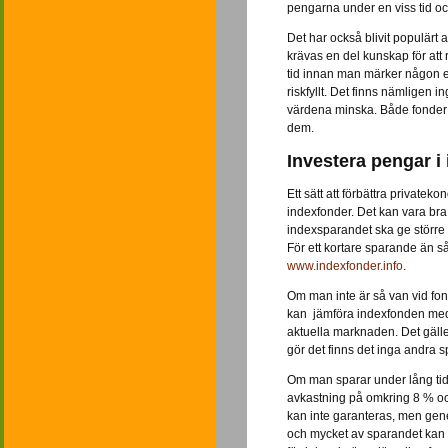
pengarna under en viss tid och
Det har också blivit populärt 
krävas en del kunskap för att r
tid innan man märker någon ef
riskfyllt. Det finns nämligen i
värdena minska. Både fonder 
dem.
Investera pengar 
Ett sätt att förbättra private
indexfonder. Det kan vara bra
indexsparandet ska ge större 
För ett kortare sparande än s
www.indexfonder.info
.
Om man inte är så van vid fo
kan jämföra indexfonden med e
aktuella marknaden. Det gäller
gör det finns det inga andra 
Om man sparar under lång tid
avkastning på omkring 8 % o
kan inte garanteras, men generel
och mycket av sparandet kan 