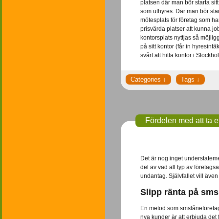
platsen där man bör starta si
som uthyres. Där man bör sta
mötesplats för företag som har
prisvärda platser att kunna jo
kontorsplats nyttjas så möjli
på sitt kontor (får in hyresint
svårt att hitta kontor i Stockho
Fördelen med att ta 
Det är nog inget understatement
del av vad all typ av företa
undantag. Självfallet vill äve
Slipp ränta på sm
En metod som smslåneföretag 
nya kunder är att erbjuda det f