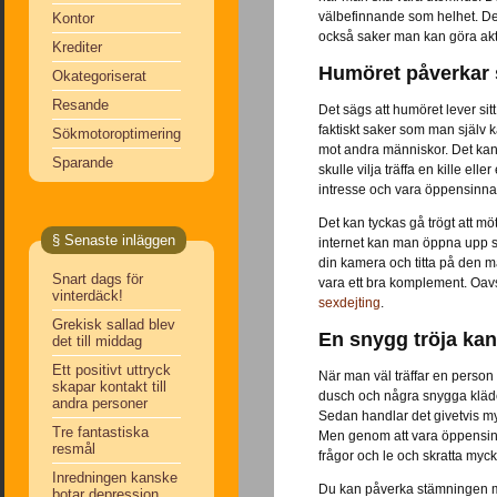
välbefinnande som helhet. Det
Kontor
också saker man kan göra aktiv
Krediter
Humöret påverkar
Okategoriserat
Resande
Det sägs att humöret lever sit
faktiskt saker som man själv k
Sökmotoroptimering
mot andra människor. Det kan
Sparande
skulle vilja träffa en kille ell
intresse och vara öppensinnad
Det kan tyckas gå trögt att m
§ Senaste inläggen
internet kan man öppna upp si
din kamera och titta på den m
Snart dags för
vara ett bra komplement. Oavs
vinterdäck!
sexdejting
.
Grekisk sallad blev
En snygg tröja ka
det till middag
Ett positivt uttryck
När man väl träffar en person i
skapar kontakt till
dusch och några snygga kläder
andra personer
Sedan handlar det givetvis my
Tre fantastiska
Men genom att vara öppensin
resmål
frågor och le och skratta myc
Inredningen kanske
Du kan påverka stämningen myc
botar depression