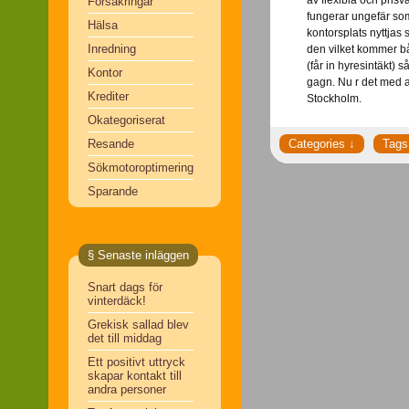
Försäkringar
fungerar ungefär som
Hälsa
kontorsplats nyttjas
Inredning
den vilket kommer bå
(får in hyresintäkt) s
Kontor
gagn. Nu r det med and
Krediter
Stockholm.
Okategoriserat
Resande
Sökmotoroptimering
Sparande
§ Senaste inläggen
Snart dags för
vinterdäck!
Grekisk sallad blev
det till middag
Ett positivt uttryck
skapar kontakt till
andra personer