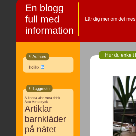
En blogg
full med
Lär dig mer om det mes
information
Hur du enkelt 
§ Authors
kolikx
§ Taggmoln
A-kassa
aloe vera drink
Aloe Vera dryck
Artiklar
barnkläder
på nätet