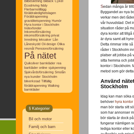
Bilbesiktning
bildäck
Cykel
Ecodriving
fiddy
Sedan många år tillbaka så råder bostadsbrist i Stockholm.
Flerbarnstillägg
Byggandet av nya bo
föräldraledighetslagen
Föräldrapenning
verkar men det råder 
graviditetspenning
Humör
vår huvudstad. Det i
Hyra kontor i Stockholm
situation råder på ma
Indexfonder
Inkomstförsäkring
dyra kontor att tillg
inkomstförsäkring privat
är dyra samt att hyre
Inredning
leksaker
Lån
Låneskydd
Oii design
Olika
Detta rimmar inte s
resmål
Pensionsförsäkring
råder i Stockholm inn
På nätet
platser att jobba på 
sitta hemma och jobba
Quiksilver barnkläder
rea
kontor i Stockholm. M
barkläder online
sjukpenning
metod som gör detta 
Sjukvårdsförsäkring
Smslån
nya kunder
Stockholm
Använd nätet
bilverkstad
Tillfällig
Stockholm
föräldrapenning
Walking
barnkläder
Idag kan man söka o
behöver
hyra kontor
man bör starta sitt 
§ Kategorier
som har annonser me
bör starta är dock 
Bil och motor
fungerar nämligen s
Familj och barn
lediga kontor eller 
av flexibla och prisv