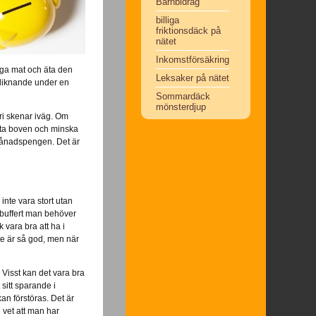
Barnbidrag
billiga
friktionsdäck på
nätet
Inkomstförsäkring
aga mat och äta den
Leksaker på nätet
h liknande under en
Sommardäck
mönsterdjup
ri skenar iväg. Om
hitta boven och minska
 månadspengen. Det är
inte vara stort utan
r buffert man behöver
 vara bra att ha i
te är så god, men när
. Visst kan det vara bra
sitt sparande i
n förstöras. Det är
 vet att man har