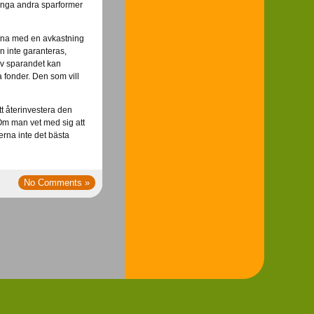
t inga andra sparformer
äkna med en avkastning
 inte garanteras,
 av sparandet kan
 fonder. Den som vill
tt återinvestera den
 Om man vet med sig att
rna inte det bästa
No Comments »