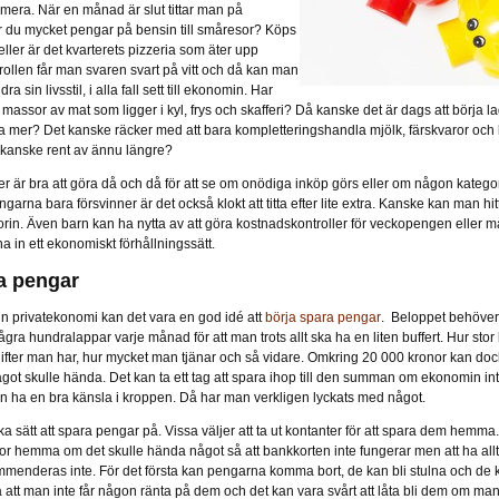
mera. När en månad är slut tittar man på
er du mycket pengar på bensin till småresor? Köps
eller är det kvarterets pizzeria som äter upp
ollen får man svaren svart på vitt och då kan man
a sin livsstil, i alla fall sett till ekonomin. Har
assor av mat som ligger i kyl, frys och skafferi? Då kanske det är dags att börja l
köpa mer? Det kanske räcker med att bara kompletteringshandla mjölk, färskvaror oc
r kanske rent av ännu längre?
r är bra att göra då och då för att se om onödiga inköp görs eller om någon katego
ngarna bara försvinner är det också klokt att titta efter lite extra. Kanske kan man 
gorin. Även barn kan ha nytta av att göra kostnadskontroller för veckopengen eller
räna in ett ekonomiskt förhållningssätt.
a pengar
 sin privatekonomi kan det vara en god idé att
börja spara pengar
. Beloppet behöver 
gra hundralappar varje månad för att man trots allt ska ha en liten buffert. Hur sto
gifter man har, hur mycket man tjänar och så vidare. Omkring 20 000 kronor kan dock
ot skulle hända. Det kan ta ett tag att spara ihop till den summan om ekonomin in
n ha en bra känsla i kroppen. Då har man verkligen lyckats med något.
ika sätt att spara pengar på. Vissa väljer att ta ut kontanter för att spara dem hemma
or hemma om det skulle hända något så att bankkorten inte fungerar men att ha allt 
enderas inte. För det första kan pengarna komma bort, de kan bli stulna och de ka
tt man inte får någon ränta på dem och det kan vara svårt att låta bli dem om man