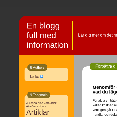
En blogg
full med
Lär dig mer om det m
information
Förbättra d
§ Authors
kolikx
Genomför e
vad du läg
§ Taggmoln
För att få en bät
A-kassa
aloe vera drink
kallad kostnadsko
Aloe Vera dryck
Artiklar
verkligen går til
handlar och delar