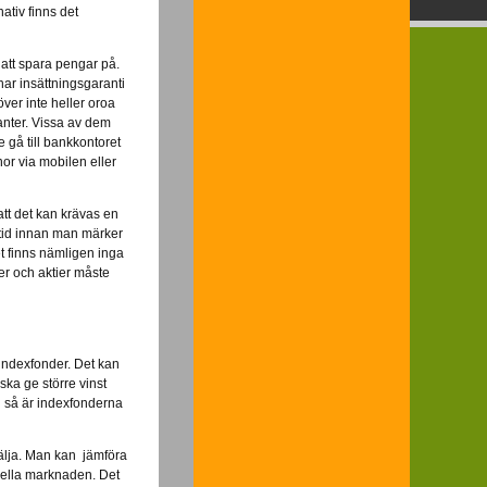
ativ finns det
t att spara pengar på.
har insättningsgaranti
ver inte heller oroa
ianter. Vissa av dem
gå till bankkontoret
onor via mobilen eller
att det kan krävas en
l tid innan man märker
et finns nämligen inga
er och aktier måste
 indexfonder. Det kan
ka ge större vinst
n så är indexfonderna
älja. Man kan jämföra
tuella marknaden. Det