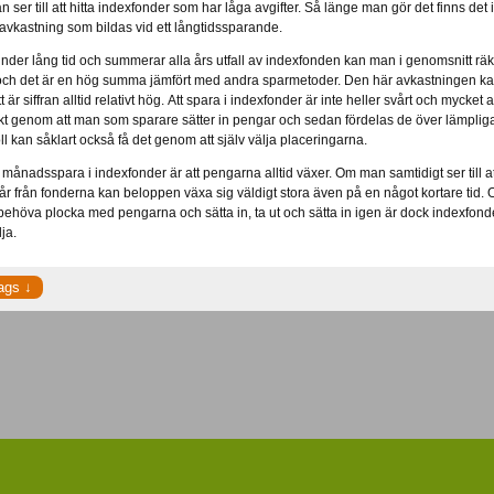
an ser till att hitta indexfonder som har låga avgifter. Så länge man gör det finns de
avkastning som bildas vid ett långtidssparande.
der lång tid och summerar alla års utfall av indexfonden kan man i genomsnitt r
ch det är en hög summa jämfört med andra sparmetoder. Den här avkastningen kan
 är siffran alltid relativt hög. Att spara i indexfonder är inte heller svårt och mycket
kt genom att man som sparare sätter in pengar och sedan fördelas de över lämpliga
oll kan såklart också få det genom att själv välja placeringarna.
 månadsspara i indexfonder är att pengarna alltid växer. Om man samtidigt ser till a
r från fonderna kan beloppen växa sig väldigt stora även på en något kortare tid.
ehöva plocka med pengarna och sätta in, ta ut och sätta in igen är dock indexfonde
lja.