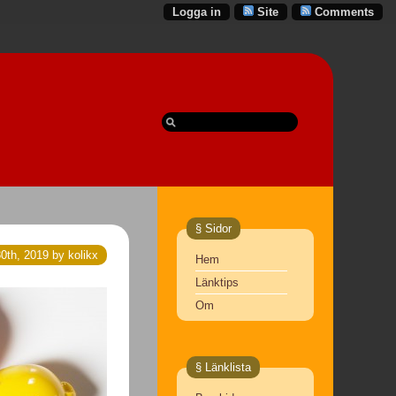
Logga in
Site
Comments
§ Sidor
0th, 2019 by kolikx
Hem
Länktips
Om
§ Länklista