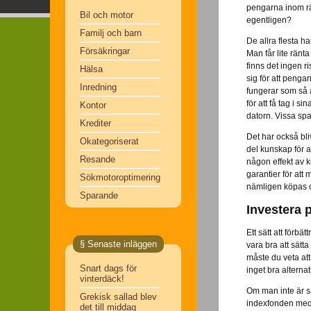
pengarna inom räc
Bil och motor
egentligen?
Familj och barn
De allra flesta h
Försäkringar
Man får lite ränt
finns det ingen r
Hälsa
sig för att penga
Inredning
fungerar som så 
för att få tag i s
Kontor
datorn. Vissa spa
Krediter
Det har också bli
Okategoriserat
del kunskap för at
Resande
någon effekt av k
garantier för att
Sökmotoroptimering
nämligen köpas o
Sparande
Investera 
Ett sätt att förb
§ Senaste inläggen
vara bra att sät
måste du veta att
Snart dags för
inget bra alterna
vinterdäck!
Om man inte är s
Grekisk sallad blev
indexfonden med e
det till middag