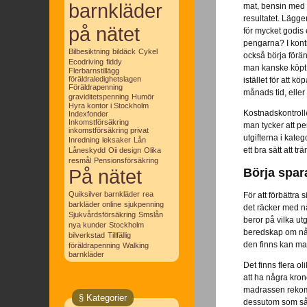
barnkläder
mat, bensin med 
resultatet. Lägg
på nätet
för mycket godis 
pengarna? I kontr
Bilbesiktning
bildäck
Cykel
också börja förändr
Ecodriving
fiddy
man kanske köpt m
Flerbarnstillägg
föräldraledighetslagen
istället för att 
Föräldrapenning
månads tid, elle
graviditetspenning
Humör
Hyra kontor i Stockholm
Kostnadskontrolle
Indexfonder
Inkomstförsäkring
man tycker att pe
inkomstförsäkring privat
utgifterna i kate
Inredning
leksaker
Lån
ett bra sätt att t
Låneskydd
Oii design
Olika
resmål
Pensionsförsäkring
På nätet
Börja spar
Quiksilver barnkläder
rea
För att förbättra
barkläder online
sjukpenning
det räcker med nå
Sjukvårdsförsäkring
Smslån
beror på vilka ut
nya kunder
Stockholm
beredskap om någ
bilverkstad
Tillfällig
den finns kan ma
föräldrapenning
Walking
barnkläder
Det finns flera ol
att ha några kron
madrassen rekomm
§ Kategorier
dessutom som så a