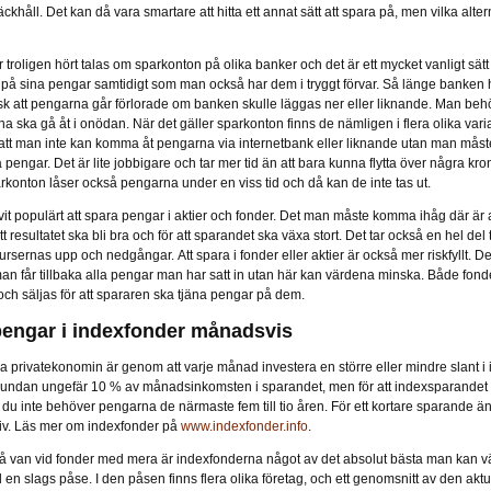
khåll. Det kan då vara smartare att hitta ett annat sätt att spara på, men vilka altern
ar troligen hört talas om sparkonton på olika banker och det är ett mycket vanligt sät
a på sina pengar samtidigt som man också har dem i tryggt förvar. Så länge banken 
isk att pengarna går förlorade om banken skulle läggas ner eller liknande. Man behö
rna ska gå åt i onödan. När det gäller sparkonton finns de nämligen i flera olika var
att man inte kan komma åt pengarna via internetbank eller liknande utan man måste 
ina pengar. Det är lite jobbigare och tar mer tid än att bara kunna flytta över några kr
rkonton låser också pengarna under en viss tid och då kan de inte tas ut.
vit populärt att spara pengar i aktier och fonder. Det man måste komma ihåg där är 
t resultatet ska bli bra och för att sparandet ska växa stort. Det tar också en hel de
ursernas upp och nedgångar. Att spara i fonder eller aktier är också mer riskfyllt. D
 man får tillbaka alla pengar man har satt in utan här kan värdena minska. Både fond
ch säljas för att spararen ska tjäna pengar på dem.
pengar i indexfonder månadsvis
ättra privatekonomin är genom att varje månad investera en större eller mindre slant i
ta undan ungefär 10 % av månadsinkomsten i sparandet, men för att indexsparandet s
 du inte behöver pengarna de närmaste fem till tio åren. För ett kortare sparande ä
tiv. Läs mer om indexfonder på
www.indexfonder.info
.
å van vid fonder med mera är indexfonderna något av det absolut bästa man kan v
n slags påse. I den påsen finns flera olika företag, och ett genomsnitt av den ak