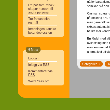
gäller bara att m
Ett positivt uttryck
som kan slå den 
skapar kontakt till
andra personer
Om man sparar un
på omkring 8 % o
Tre fantastiska
men generellt sett
resmål
skötas automatis
Inredningen kanske
ha lite mer kontr
botar depression
En fördel med att
avkastning man få
man kommer att b
§ Meta
alternativet att vä
Logga in
Inlägg via
RSS
Kommentarer via
RSS
WordPress.org