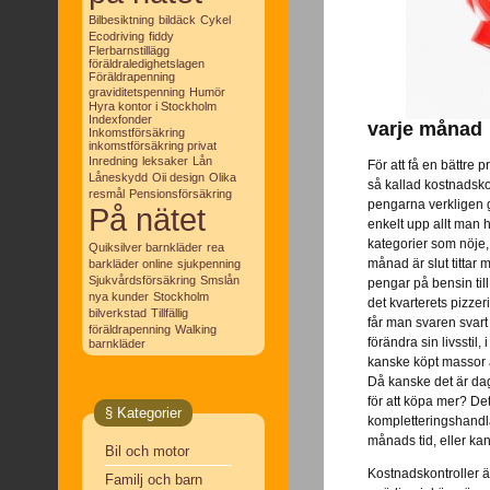
Bilbesiktning
bildäck
Cykel
Ecodriving
fiddy
Flerbarnstillägg
föräldraledighetslagen
Föräldrapenning
graviditetspenning
Humör
Hyra kontor i Stockholm
Indexfonder
varje månad
Inkomstförsäkring
inkomstförsäkring privat
Inredning
leksaker
Lån
För att få en bättre 
Låneskydd
Oii design
Olika
så kallad kostnadskon
resmål
Pensionsförsäkring
pengarna verkligen g
På nätet
enkelt upp allt man h
kategorier som nöje
Quiksilver barnkläder
rea
månad är slut tittar
barkläder online
sjukpenning
Sjukvårdsförsäkring
Smslån
pengar på bensin til
nya kunder
Stockholm
det kvarterets pizze
bilverkstad
Tillfällig
får man svaren svart
föräldrapenning
Walking
förändra sin livsstil, 
barnkläder
kanske köpt massor av
Då kanske det är dags
för att köpa mer? De
§ Kategorier
kompletteringshandla
månads tid, eller ka
Bil och motor
Kostnadskontroller är
Familj och barn