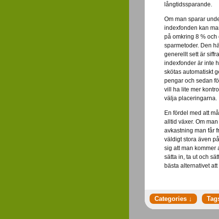
långtidssparande.
Om man sparar under 
indexfonden kan man
på omkring 8 % och 
sparmetoder. Den hä
generellt sett är siffr
indexfonder är inte 
skötas automatiskt g
pengar och sedan fö
vill ha lite mer kontr
välja placeringarna.
En fördel med att må
alltid växer. Om man 
avkastning man får 
väldigt stora även p
sig att man kommer 
sätta in, ta ut och s
bästa alternativet att 