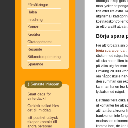
onödiga inköp görs 
Försäkringar
man tycker att pengar
titta efter lite extr
Hälsa
utgifterna i kategori
Inredning
kostnadskontroller 
är ett bra sätt att tr
Kontor
Krediter
Börja spara 
Okategoriserat
För att förbättra sin
Resande
börja spara pengar
.
räcker med några hun
Sökmotoroptimering
allt ska ha en liten 
Sparande
på vilka utgifter man
Omkring 20 000 kron
om något skulle hända
den summan om ekono
§ Senaste inläggen
kan man ha en bra k
lyckats med något.
Snart dags för
vinterdäck!
Det finns flera olika 
ut kontanter för att
Grekisk sallad blev
det till middag
att ha några kronor
bankkorten inte funge
Ett positivt uttryck
madrassen rekommend
skapar kontakt till
komma bort, de kan b
andra personer