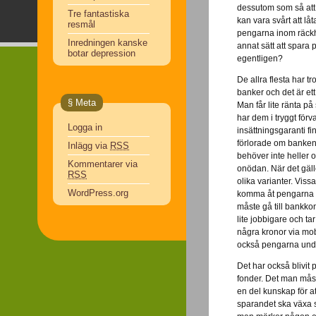
dessutom som så att
Tre fantastiska
kan vara svårt att lå
resmål
pengarna inom räckhål
Inredningen kanske
annat sätt att spara p
botar depression
egentligen?
De allra flesta har t
banker och det är ett
§ Meta
Man får lite ränta p
har dem i tryggt för
Logga in
insättningsgaranti fi
förlorade om banken 
Inlägg via
RSS
behöver inte heller o
Kommentarer via
onödan. När det gäll
RSS
olika varianter. Vis
WordPress.org
komma åt pengarna v
måste gå till bankkont
lite jobbigare och tar
några kronor via mob
också pengarna under
Det har också blivit 
fonder. Det man mås
en del kunskap för att
sparandet ska växa st