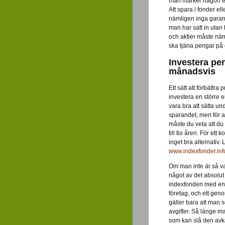
man märker någon ef
Att spara i fonder ell
nämligen inga garanti
man har satt in uta
och aktier måste näm
ska tjäna pengar på
Investera pe
månadsvis
Ett sätt att förbättr
investera en större e
vara bra att sätta 
sparandet, men för a
måste du veta att d
till tio åren. För et
inget bra alternativ
www.indexfonder.inf
Om man inte är så v
något av det absolu
indexfonden med en s
företag, och ett gen
gäller bara att man s
avgifter. Så länge m
som kan slå den avka