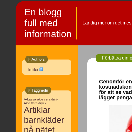
En blogg
full med
Lär dig mer om det mes
information
Förbättra din 
§ Authors
kolikx
Genomför en
kostnadskont
§ Taggmoln
för att se va
lägger penga
A-kassa
aloe vera drink
Aloe Vera dryck
Artiklar
barnkläder
på nätet