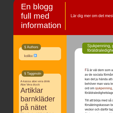
En blogg
full med
Lär dig mer om det mes
information
Sjukpenning, 
§ Authors
föräldraledigh
kolikx
Få är väl dem som aldrig vari sjuk eller behövt utnyttja någon
§ Taggmoln
av de sociala förmån
kan det ju hända att
A-kassa
aloe vera drink
behöver man vara led
Aloe Vera dryck
Artiklar
ord om
sjukpenning
föräldraledighetslag
barnkläder
Till att börja med s
på nätet
försäkringskassan be
veckor och därför tapp