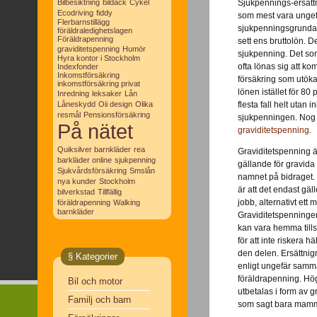
Bilbesiktning
bildäck
Cykel
Sjukpennings-ersätt
Ecodriving
fiddy
som mest vara ungef
Flerbarnstillägg
sjukpenningsgrundand
föräldraledighetslagen
Föräldrapenning
sett ens bruttolön. De
graviditetspenning
Humör
sjukpenning. Det som
Hyra kontor i Stockholm
ofta lönas sig att k
Indexfonder
Inkomstförsäkring
försäkring som utöka
inkomstförsäkring privat
lönen istället för 80
Inredning
leksaker
Lån
Låneskydd
Oii design
Olika
flesta fall helt utan 
resmål
Pensionsförsäkring
sjukpenningen. Nog o
På nätet
graviditetspenning
.
Quiksilver barnkläder
rea
Graviditetspenning ä
barkläder online
sjukpenning
gällande för gravida
Sjukvårdsförsäkring
Smslån
namnet på bidraget.
nya kunder
Stockholm
är att det endast gäl
bilverkstad
Tillfällig
jobb, alternativt ett 
föräldrapenning
Walking
barnkläder
Graviditetspenningen
kan vara hemma tills
för att inte riskera 
den delen. Ersättni
§ Kategorier
enligt ungefär samm
föräldrapenning. Hö
Bil och motor
utbetalas i form av g
Familj och barn
som sagt bara mammo