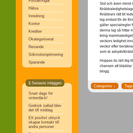
Försäkringar
Sist och även minst
Hälsa
föräldraledighetslag
föräldrars rätt till l
Inredning
lag endast för de fö
Kontor
gäller specialregler 
denna lag så hittar 
Krediter
kring mammalediget s
Okategoriserat
veckors ledighet in
veckor efter beräkna
Resande
som är adoptivföräldr
Sökmotoroptimering
Hoppas du lärt dig li
Sparande
chansen att bläddar
blogg.
§ Senaste inläggen
Snart dags för
vinterdäck!
Grekisk sallad blev
det till middag
Ett positivt uttryck
skapar kontakt till
andra personer