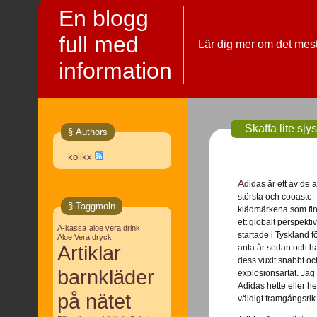
En blogg
full med
Lär dig mer om det mes
information
Skaffa lite sj
§ Authors
kolikx
Adidas är ett av de absolut
största och cooaste
§ Taggmoln
klädmärkena som fin
ett globalt perspekti
A-kassa
aloe vera drink
startade i Tyskland fö
Aloe Vera dryck
Artiklar
anta år sedan och h
dess vuxit snabbt oc
barnkläder
explosionsartat. Ja
Adidas hette eller he
på nätet
väldigt framgångsri